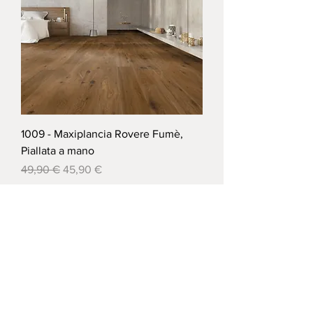
1009 - Maxiplancia Rovere Fumè,
Piallata a mano
Prezzo regolare
Prezzo scontato
49,90 €
45,90 €
Carica altro