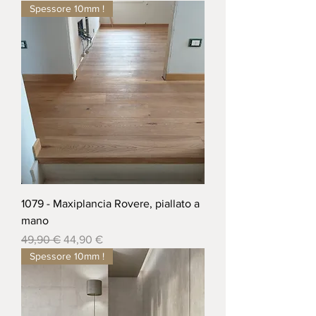
Spessore 10mm !
1079 - Maxiplancia Rovere, piallato a
mano
Prezzo regolare
Prezzo scontato
49,90 €
44,90 €
Spessore 10mm !