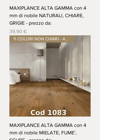
MAXIPLANCE ALTA GAMMA con 4
mm di nobile NATURALI, CHIARE,
GRIGIE - prezzo da:
Prezzo
39,90 €
11 COLORI NON CHIARI - 4mm nob
MAXIPLANCE ALTA GAMMA con 4
mm di nobile MIELATE, FUME',