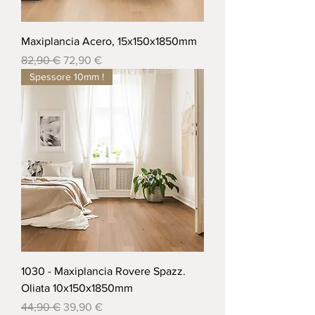
Maxiplancia Acero, 15x150x1850mm
Prezzo regolare
Prezzo scontato
82,90 €
72,90 €
Spessore 10mm !
1030 - Maxiplancia Rovere Spazz.
Oliata 10x150x1850mm
Prezzo regolare
Prezzo scontato
44,90 €
39,90 €