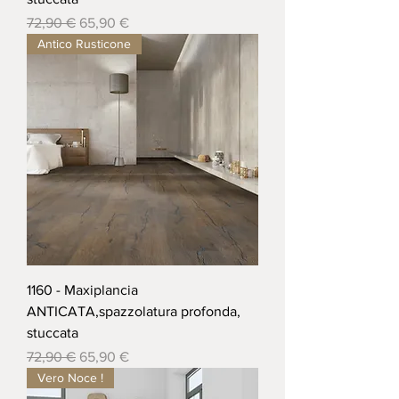
Prezzo regolare
Prezzo scontato
72,90 €
65,90 €
Antico Rusticone
1160 - Maxiplancia
ANTICATA,spazzolatura profonda,
stuccata
Prezzo regolare
Prezzo scontato
72,90 €
65,90 €
Vero Noce !