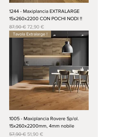
1244 - Maxiplancia EXTRALARGE
15x260x2200 CON POCHI NODI !!
Prezzo regolare
Prezzo scontato
87,90 €
72,90 €
Tavola Extralarge !
1005 - Maxiplancia Rovere Sp/ol.
15x260x2200mm, 4mm nobile
Prezzo regolare
Prezzo scontato
57,90 €
51,90 €