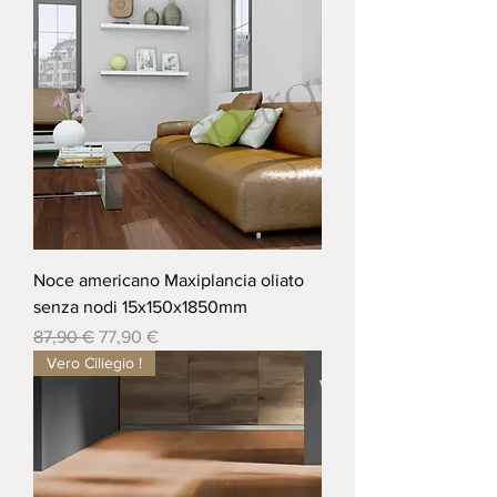
Noce americano Maxiplancia oliato
senza nodi 15x150x1850mm
Prezzo regolare
Prezzo scontato
87,90 €
77,90 €
Vero Ciliegio !