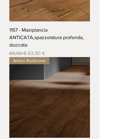
1157 - Maxiplancia
ANTICATA,spazzolatura profonda,
stuccata
Prezzo regolare
Prezzo scontato
69,90 €
63,90 €
Antico Rusticone