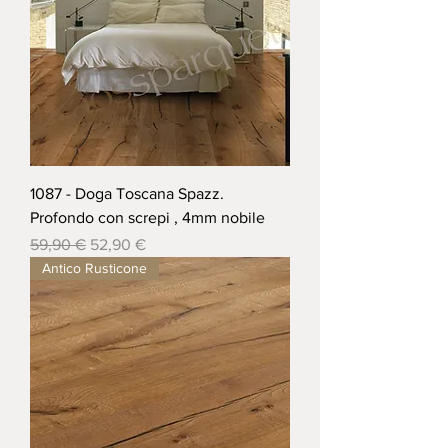
1087 - Doga Toscana Spazz.
Profondo con screpi , 4mm nobile
Prezzo regolare
Prezzo scontato
59,90 €
52,90 €
Antico Rusticone