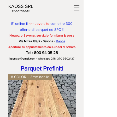
KAOSS SRL
STOCK PARQUET
E' online il
=>nuovo sito
con oltre 300
offerte di parquet ed SPC !!!
Negozio Savona, servizio fornitura & posa
Via Nizza 189/R - Savona
-
Mappa
Aperture su appuntamento dal Lunedi al Sabato
Te
l
:
800 94 05 28
kaoss.srl@gmail.com
-
Whatsapp 24h:
370 3602437
Parquet Prefiniti
8 COLORI - 3mm nobile