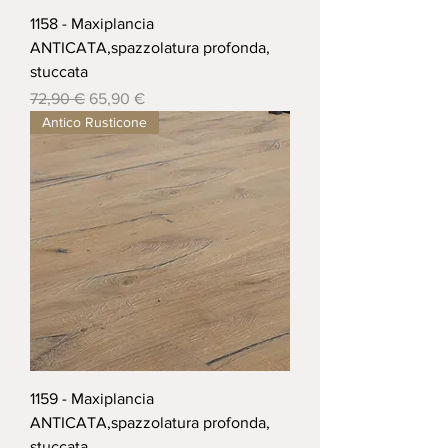
1158 - Maxiplancia
ANTICATA,spazzolatura profonda,
stuccata
Prezzo regolare
Prezzo scontato
72,90 €
65,90 €
Antico Rusticone
1159 - Maxiplancia
ANTICATA,spazzolatura profonda,
stuccata