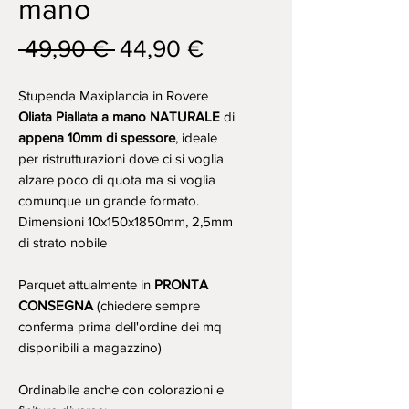
mano
Prezzo
Prezzo
 49,90 € 
44,90 €
regolare
scontato
Stupenda Maxiplancia in Rovere
Oliata Piallata a mano NATURALE
di
appena 10mm di spessore
, ideale
per ristrutturazioni dove ci si voglia
alzare poco di quota ma si voglia
comunque un grande formato.
Dimensioni 10x150x1850mm, 2,5mm
di strato nobile
Parquet attualmente in
PRONTA
CONSEGNA
(chiedere sempre
conferma prima dell'ordine dei mq
disponibili a magazzino)
Ordinabile anche con colorazioni e