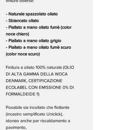
finiture diverse:
- Naturale spazzolato oliato
- Sbiancato oliato
- Piallato a mano oliato fumè (color
noce chiaro)
- Piallato a mano oliato grigio
- Piallato a mano oliato fumè scuro
(color noce scuro)
Finitura a oliato 100% naturale (OLIO
DI ALTA GAMMA DELLA WOCA
DENMARK, CERTIFICAZIONE
ECOLABEL CON EMISSIONE 0% DI
FORMALDEIDE !!)
Posabile sia incollato che flottante
(incastro semplificato Uniclick),
idoneo anche per riscaldamento a
pavimento,