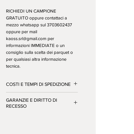
RICHIEDI UN CAMPIONE
GRATUITO oppure contattaci a
mezzo whatsapp sul 3703602437
oppure per mail
kaoss.srl@gmail.com per
informazioni IMMEDIATE o un
consiglio sulla scelta dei parquet o
per qualsiasi altra informazione
tecnica.
COSTI E TEMPI DI SPEDIZIONE
Materiale consegnato in 22-25gg
GARANZIE E DIRITTO DI
dall'ordine e 25-30gg nelle isole,
RECESSO
in caso abbiate necessità di
riceverlo prima contattateci per
Tutta la merce è di prima scelta
verificare cosa abbiamo pronto
(esente da difetti), nuova ed
in magazzino (consegna 2-4gg). I
imballata. Tutti i prodotti sono