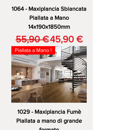
1064 - Maxiplancia Sbiancata
Piallata a Mano
14x190x1850mm
Prezzo regolare
Prezzo scontato
55,90 €
45,90 €
Piallata a Mano !
1029 - Maxiplancia Fumè
Piallata a mano di grande
formato