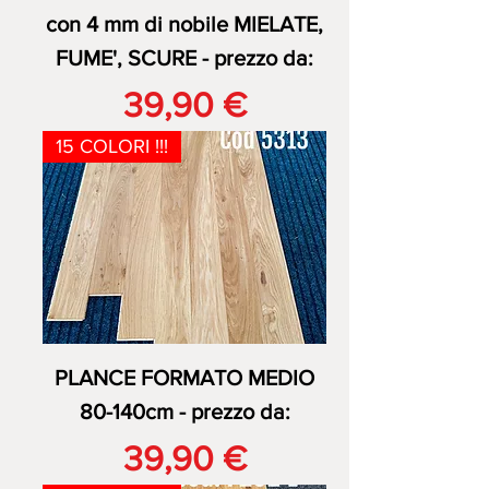
con 4 mm di nobile MIELATE,
FUME', SCURE - prezzo da:
Prezzo
39,90 €
15 COLORI !!!
PLANCE FORMATO MEDIO
80-140cm - prezzo da:
Prezzo
39,90 €