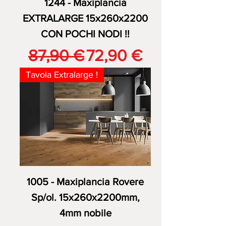
1244 - Maxiplancia
EXTRALARGE 15x260x2200
CON POCHI NODI !!
Prezzo regolare
Prezzo scontato
87,90 €
72,90 €
Tavola Extralarge !
1005 - Maxiplancia Rovere
Sp/ol. 15x260x2200mm,
4mm nobile