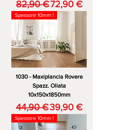
Prezzo regolare
Prezzo scontato
82,90 €
72,90 €
Spessore 10mm !
1030 - Maxiplancia Rovere
Spazz. Oliata
10x150x1850mm
Prezzo regolare
Prezzo scontato
44,90 €
39,90 €
Spessore 10mm !