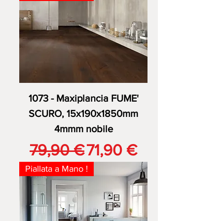
1073 - Maxiplancia FUME'
SCURO, 15x190x1850mm
4mmm nobile
Prezzo regolare
Prezzo scontato
79,90 €
71,90 €
Piallata a Mano !