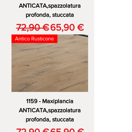
ANTICATA,spazzolatura
profonda, stuccata
Prezzo regolare
Prezzo scontato
72,90 €
65,90 €
Antico Rusticone
1159 - Maxiplancia
ANTICATA,spazzolatura
profonda, stuccata
Prezzo regolare
Prezzo scontato
72,90 €
65,90 €