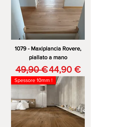
1079 - Maxiplancia Rovere,
piallato a mano
Prezzo regolare
Prezzo scontato
49,90 €
44,90 €
Spessore 10mm !