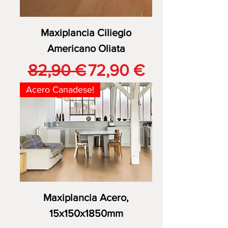
Maxiplancia Ciliegio
Americano Oliata
Prezzo regolare
Prezzo scontato
82,90 €
72,90 €
Acero Canadese!
Maxiplancia Acero,
15x150x1850mm