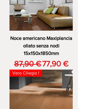
Noce americano Maxiplancia
oliato senza nodi
15x150x1850mm
Prezzo regolare
Prezzo scontato
87,90 €
77,90 €
Vero Ciliegio !