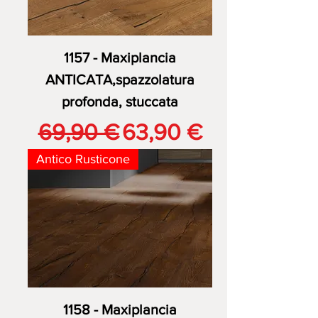
1157 - Maxiplancia
ANTICATA,spazzolatura
profonda, stuccata
Prezzo regolare
Prezzo scontato
69,90 €
63,90 €
Antico Rusticone
1158 - Maxiplancia