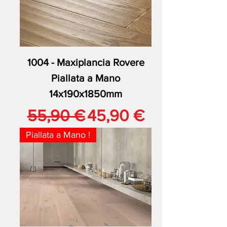
1004 - Maxiplancia Rovere
Piallata a Mano
14x190x1850mm
Prezzo regolare
Prezzo scontato
55,90 €
45,90 €
Piallata a Mano !