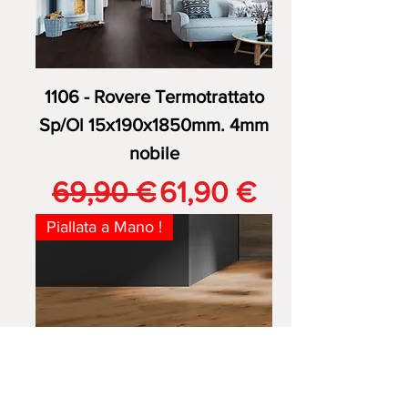
1106 - Rovere Termotrattato
Sp/Ol 15x190x1850mm. 4mm
nobile
Prezzo regolare
Prezzo scontato
69,90 €
61,90 €
Piallata a Mano !