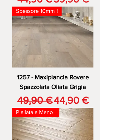
Spessore 10mm !
1257 - Maxiplancia Rovere
Spazzolata Oliata Grigia
Prezzo regolare
Prezzo scontato
49,90 €
44,90 €
Piallata a Mano !