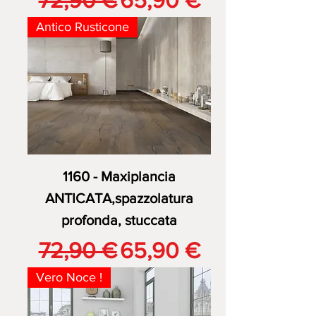
Antico Rusticone
1160 - Maxiplancia
ANTICATA,spazzolatura
profonda, stuccata
Prezzo regolare
Prezzo scontato
72,90 €
65,90 €
Vero Noce !