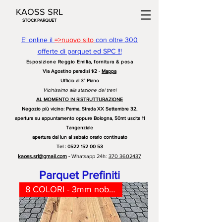
KAOSS SRL
STOCK PARQUET
E' online il
=>nuovo sito
con oltre 300
offerte di parquet ed SPC !!!
Esposizione Reggio Emilia, fornitura & posa
Via Agostino paradisi 1/2
-
Mappa
Ufficio al 3° Piano
Vicinissimo alla stazione dei treni
AL MOMENTO IN RISTRUTTURAZIONE
Negozio più vicino: Parma, Strada XX Settembre 32,
apertura su appuntamento oppure Bologna, 50mt uscita 11
Tangenziale
apertura dal lun al sabato orario continuato
Te
l
: 0522
152 00 53
kaoss.srl@gmail.com
-
Whatsapp 24h:
370 3602437
Parquet Prefiniti
8 COLORI - 3mm nobile