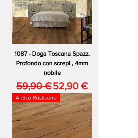
1087 - Doga Toscana Spazz.
Profondo con screpi , 4mm
nobile
Prezzo regolare
Prezzo scontato
59,90 €
52,90 €
Antico Rusticone