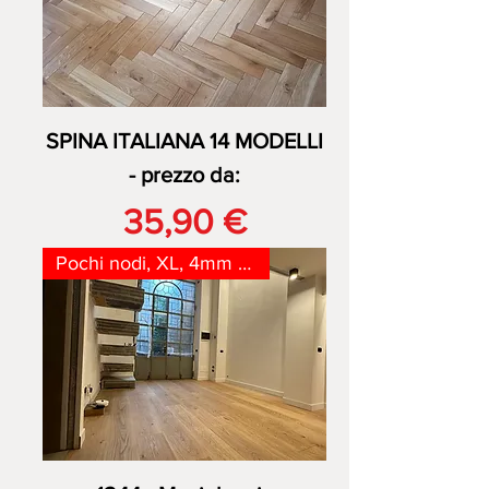
SPINA ITALIANA 14 MODELLI
- prezzo da:
Prezzo
35,90 €
Pochi nodi, XL, 4mm nobile !!!