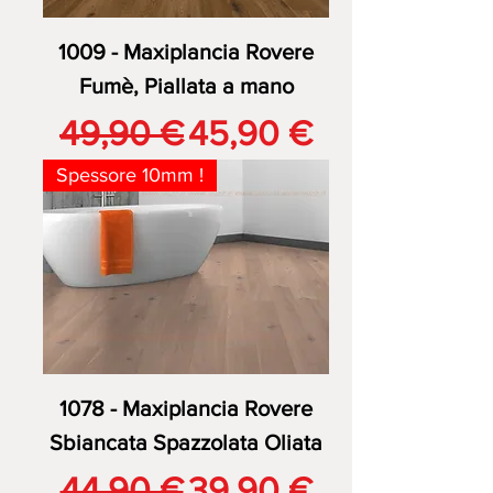
1009 - Maxiplancia Rovere
Fumè, Piallata a mano
Prezzo regolare
Prezzo scontato
49,90 €
45,90 €
Spessore 10mm !
1078 - Maxiplancia Rovere
Sbiancata Spazzolata Oliata
Prezzo regolare
Prezzo scontato
44,90 €
39,90 €