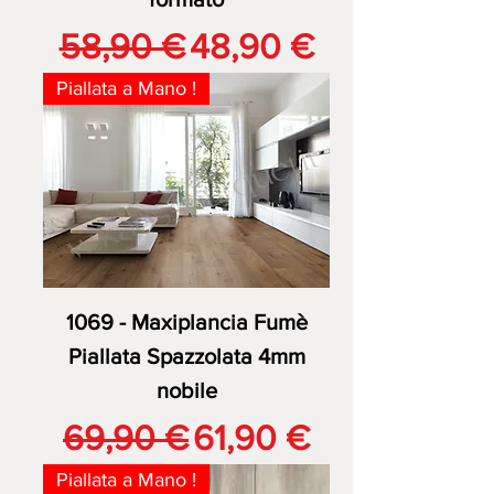
Prezzo regolare
Prezzo scontato
58,90 €
48,90 €
Piallata a Mano !
1069 - Maxiplancia Fumè
Piallata Spazzolata 4mm
nobile
Prezzo regolare
Prezzo scontato
69,90 €
61,90 €
Piallata a Mano !