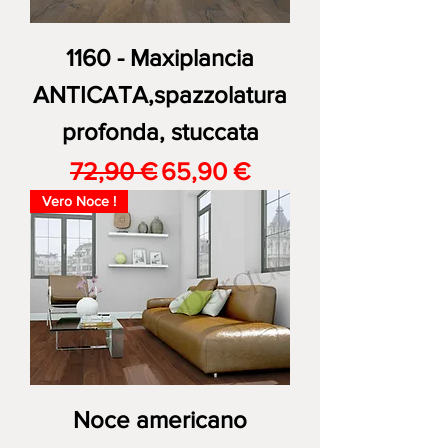
1160 - Maxiplancia
ANTICATA,spazzolatura
profonda, stuccata
Prezzo regolare
Prezzo scontato
72,90 €
65,90 €
Vero Noce !
Noce americano