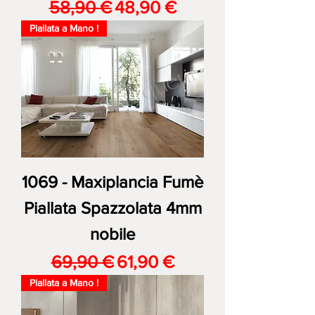
Prezzo regolare
Prezzo scontato
58,90 €
48,90 €
Piallata a Mano !
1069 - Maxiplancia Fumè
Piallata Spazzolata 4mm
nobile
Prezzo regolare
Prezzo scontato
69,90 €
61,90 €
Piallata a Mano !