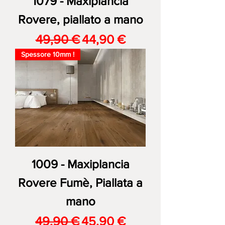
1079 - Maxiplancia
Rovere, piallato a mano
Prezzo regolare
Prezzo scontato
49,90 €
44,90 €
Spessore 10mm !
1009 - Maxiplancia
Rovere Fumè, Piallata a
mano
Prezzo regolare
Prezzo scontato
49,90 €
45,90 €