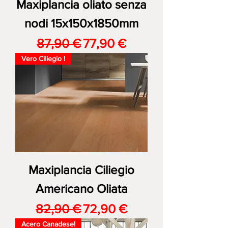
Maxiplancia oliato senza
nodi 15x150x1850mm
Prezzo regolare
Prezzo scontato
87,90 €
77,90 €
Vero Ciliegio !
Maxiplancia Ciliegio
Americano Oliata
Prezzo regolare
Prezzo scontato
82,90 €
72,90 €
Acero Canadese!