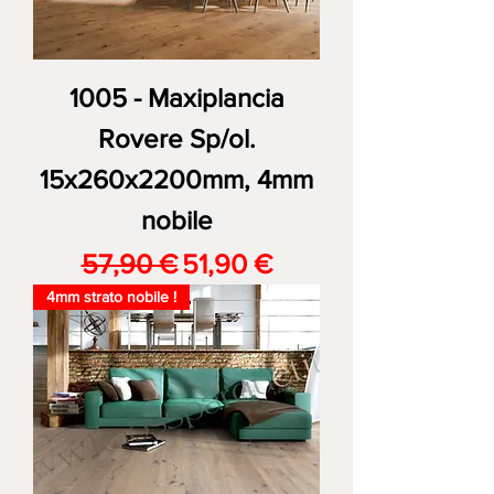
1005 - Maxiplancia
Rovere Sp/ol.
15x260x2200mm, 4mm
nobile
Prezzo regolare
Prezzo scontato
57,90 €
51,90 €
4mm strato nobile !