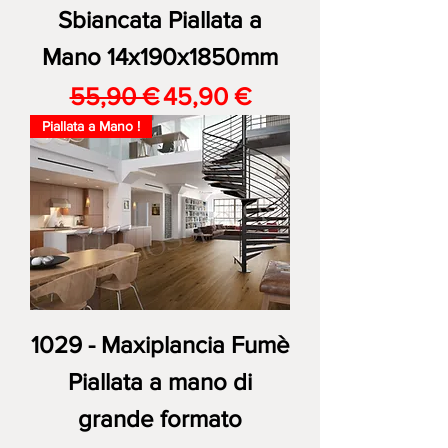
Sbiancata Piallata a
Mano 14x190x1850mm
Prezzo regolare
Prezzo scontato
55,90 €
45,90 €
Piallata a Mano !
1029 - Maxiplancia Fumè
Piallata a mano di
grande formato