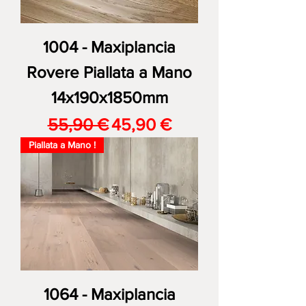
1004 - Maxiplancia
Rovere Piallata a Mano
14x190x1850mm
Prezzo regolare
Prezzo scontato
55,90 €
45,90 €
Piallata a Mano !
1064 - Maxiplancia