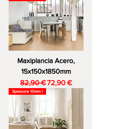
Maxiplancia Acero,
15x150x1850mm
Prezzo regolare
Prezzo scontato
82,90 €
72,90 €
Spessore 10mm !