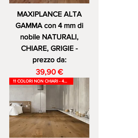
MAXIPLANCE ALTA
GAMMA con 4 mm di
nobile NATURALI,
CHIARE, GRIGIE -
prezzo da:
Prezzo
39,90 €
11 COLORI NON CHIARI - 4mm nob