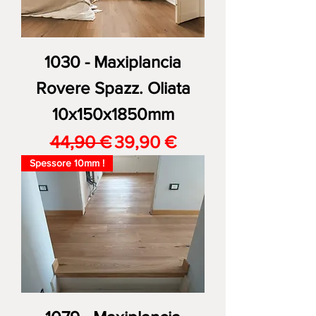
1030 - Maxiplancia
Rovere Spazz. Oliata
10x150x1850mm
Prezzo regolare
Prezzo scontato
44,90 €
39,90 €
Spessore 10mm !