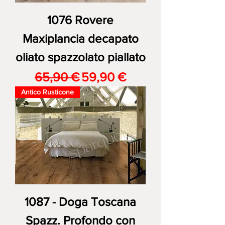
1076 Rovere
Maxiplancia decapato
oliato spazzolato piallato
Prezzo regolare
Prezzo scontato
65,90 €
59,90 €
Antico Rusticone
1087 - Doga Toscana
Spazz. Profondo con