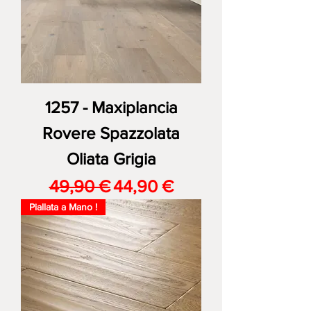
1257 - Maxiplancia
Rovere Spazzolata
Oliata Grigia
Prezzo regolare
Prezzo scontato
49,90 €
44,90 €
Piallata a Mano !