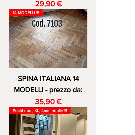
Prezzo
29,90 €
14 MODELLI !!!
SPINA ITALIANA 14
MODELLI - prezzo da:
Prezzo
35,90 €
Pochi nodi, XL, 4mm nobile !!!