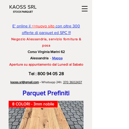
KAOSS SRL
STOCK PARQUET
E' online il
=>nuovo sito
con oltre 300
offerte di parquet ed SPC !!!
Negozio Alessandria
, servizio fornitura &
posa
Corso Virginia Marini 62
Alessandria
-
Mappa
Aperture su appuntamento dal Lunedi al Sabato
Te
l
:
800 94 05 28
kaoss.srl@gmail.com
-
Whatsapp 24h:
370 3602437
Parquet Prefiniti
8 COLORI - 3mm nobile