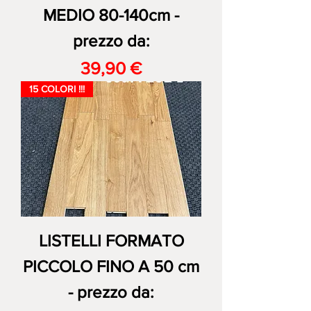
MEDIO 80-140cm -
prezzo da:
Prezzo
39,90 €
15 COLORI !!!
LISTELLI FORMATO
PICCOLO FINO A 50 cm
- prezzo da: