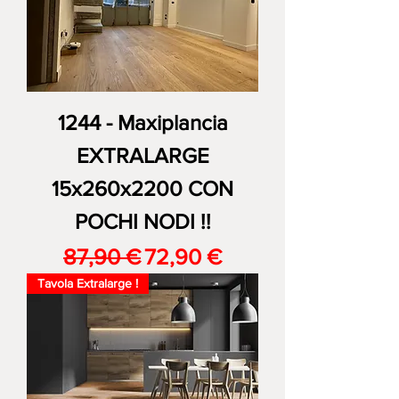
1244 - Maxiplancia
EXTRALARGE
15x260x2200 CON
POCHI NODI !!
Prezzo regolare
Prezzo scontato
87,90 €
72,90 €
Tavola Extralarge !