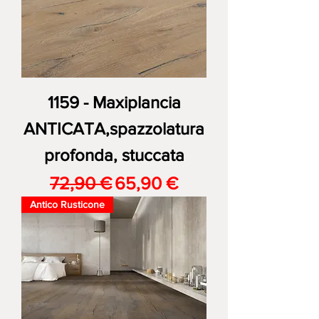
1159 - Maxiplancia
ANTICATA,spazzolatura
profonda, stuccata
Prezzo regolare
Prezzo scontato
72,90 €
65,90 €
Antico Rusticone