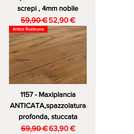
screpi , 4mm nobile
Prezzo regolare
Prezzo scontato
59,90 €
52,90 €
Antico Rusticone
1157 - Maxiplancia
ANTICATA,spazzolatura
profonda, stuccata
Prezzo regolare
Prezzo scontato
69,90 €
63,90 €