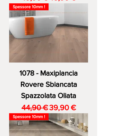
Spessore 10mm !
1078 - Maxiplancia
Rovere Sbiancata
Spazzolata Oliata
Prezzo regolare
Prezzo scontato
44,90 €
39,90 €
Spessore 10mm !