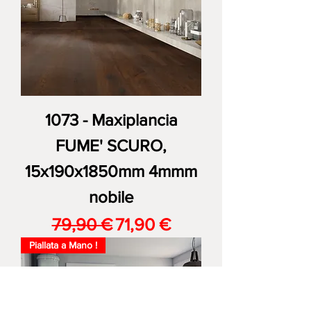
1073 - Maxiplancia
FUME' SCURO,
15x190x1850mm 4mmm
nobile
Prezzo regolare
Prezzo scontato
79,90 €
71,90 €
Piallata a Mano !