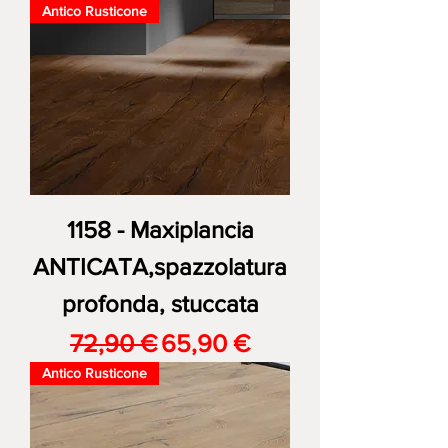
Antico Rusticone
1158 - Maxiplancia
ANTICATA,spazzolatura
profonda, stuccata
Prezzo regolare
Prezzo scontato
72,90 €
65,90 €
Antico Rusticone