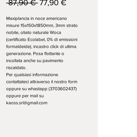
Prezzo
Prezzo
 87,90 € 
77,90 €
regolare
scontato
Maxiplancia in noce americano
misure 15x150x1850mm, 3mm strato
nobile, oliato naturale Woca
(certificato Ecolabel, 0% di emissioni
formaldeide), incastro click di ultima
generazione. Posa flottante o
incollata anche su pavimento
riscaldato.
Per qualsiasi informazione
contattateci attraverso il nostro form
oppure su whastapp (3703602437)
oppure per mail su
kaoss.srl@gmail.com