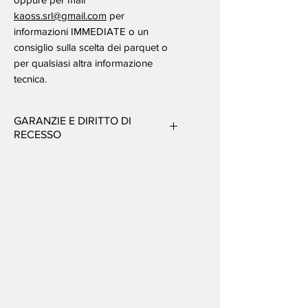
kaoss.srl@gmail.com
per
informazioni IMMEDIATE o un
consiglio sulla scelta dei parquet o
per qualsiasi altra informazione
tecnica.
GARANZIE E DIRITTO DI
RECESSO
Tutta la merce è di prima scelta
(esente da difetti), nuova ed
imballata. Tutti i prodotti sono
coperti da diritto di recesso della
durata di 10gg.