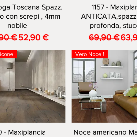
oga Toscana Spazz.
Vista rapida
1157 - Maxipla
Vista rapida
o con screpi , 4mm
ANTICATA,spazzo
nobile
profonda, stuc
zzo regolare
Prezzo scontato
Prezzo regol
Prez
90 €
52,90 €
69,90 €
63,
ticone
Vero Noce !
0 - Maxiplancia
Vista rapida
Noce americano Ma
Vista rapida