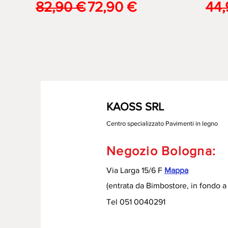
Prezzo regolare
Prezzo scontato
Pre
82,90 €
72,90 €
44,
KAOSS SRL
Centro specializzato Pavimenti in legno
Negozio Bologna:
Via Larga 15/6 F
Mappa
(entrata da Bimbostore, in fondo a 
Tel 051 0040291