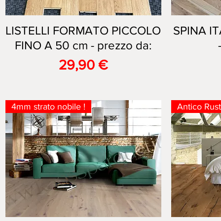
LISTELLI FORMATO PICCOLO
Vista rapida
SPINA I
FINO A 50 cm - prezzo da:
Prezzo
29,90 €
4mm strato nobile !
Antico Rus