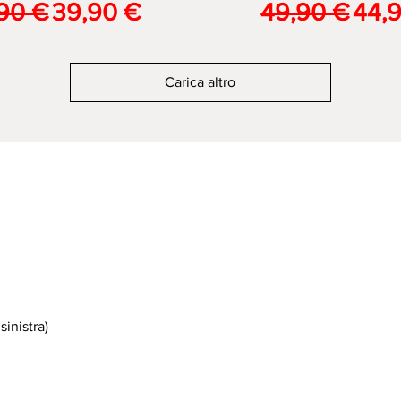
zzo regolare
Prezzo scontato
Prezzo regol
Prez
90 €
39,90 €
49,90 €
44,
Carica altro
sinistra
)