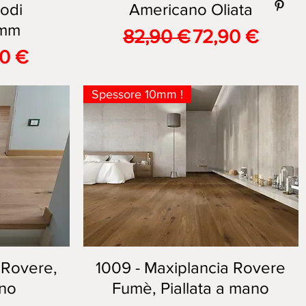
nodi
Americano Oliata
0mm
Prezzo regolare
Prezzo scont
82,90 €
72,90 €
lare
zo scontato
90 €
Spessore 10mm !
 Rovere,
1009 - Maxiplancia Rovere
Vista rapida
ano
Fumè, Piallata a mano