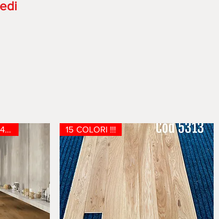
edi
11 COLORI NON CHIARI - 4mm nob
15 COLORI !!!