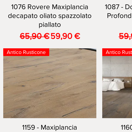
1076 Rovere Maxiplancia
Vista rapida
1087 - D
decapato oliato spazzolato
Profond
piallato
Prezzo regolare
Prezzo scontato
Pre
65,90 €
59,90 €
59,
Antico Rusticone
Antico Rus
1159 - Maxiplancia
Vista rapida
116