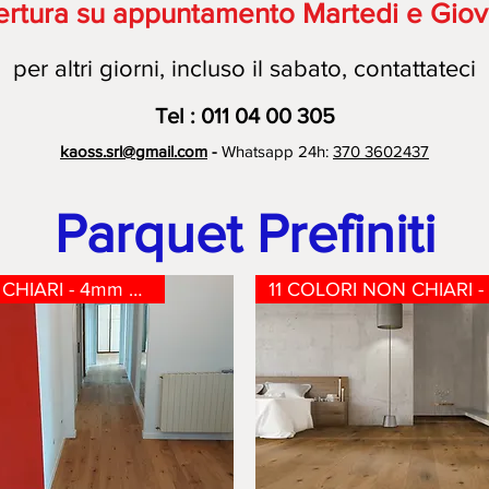
ertura su appuntamento Martedi e Giov
per altri giorni, incluso il sabato, contattateci
Te
l
: 011 04 00 305
kaoss.srl@gmail.com
-
Whatsapp 24h:
370 3602437
Parquet Prefiniti
15 COLORI CHIARI - 4mm nobile