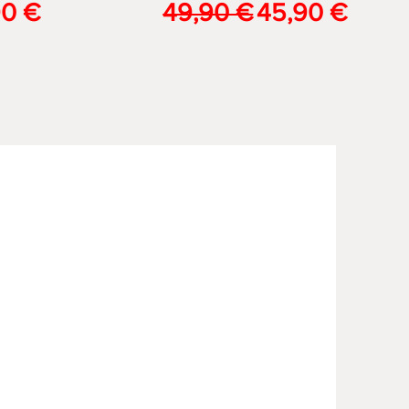
are
zo scontato
Prezzo regolare
Prezzo scont
90 €
49,90 €
45,90 €