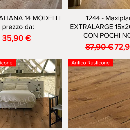
TALIANA 14 MODELLI
Vista rapida
1244 - Maxipla
Vista rapida
- prezzo da:
EXTRALARGE 15x2
CON POCHI NOD
Prezzo
35,90 €
Prezzo regol
Prez
87,90 €
72,
ticone
Antico Rusticone