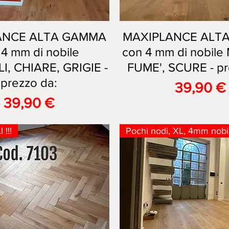
ANCE ALTA GAMMA
Vista rapida
MAXIPLANCE ALT
Vista rapida
 4 mm di nobile
con 4 mm di nobile
, CHIARE, GRIGIE -
FUME', SCURE - pr
prezzo da:
Prezzo
39,90 €
Prezzo
39,90 €
!!!