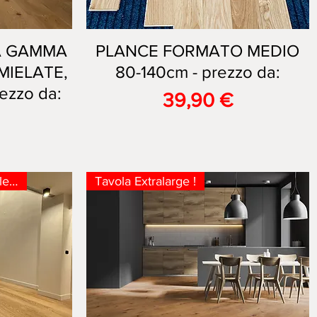
A GAMMA
PLANCE FORMATO MEDIO
Vista rapida
 MIELATE,
80-140cm - prezzo da:
ezzo da:
Prezzo
39,90 €
Pochi nodi, XL, 4mm nobile !!!
Tavola Extralarge !