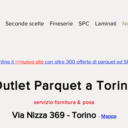
Seconde scelte
Fineserie
SPC
Laminati
N
nline il
=>nuovo sito
con oltre 300 offerte di parquet ed S
utlet Parquet a Tori
servizio fornitura & posa
Via Nizza 369 - Torino
-
Mappa