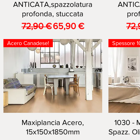
ANTICATA,spazzolatura
ANTIC
profonda, stuccata
pro
Prezzo regolare
Prezzo scontato
Pre
72,90 €
65,90 €
72,
Acero Canadese!
Spessore 1
Maxiplancia Acero,
Vista rapida
1030 - 
15x150x1850mm
Spazz. O