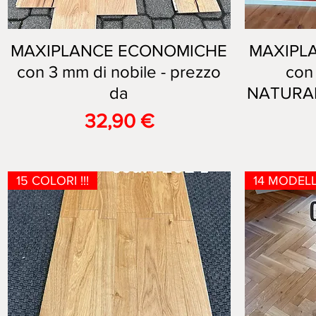
MAXIPLANCE ECONOMICHE
Vista rapida
MAXIPL
con 3 mm di nobile - prezzo
con
da
NATURALI
Prezzo
32,90 €
15 COLORI !!!
14 MODELLI 