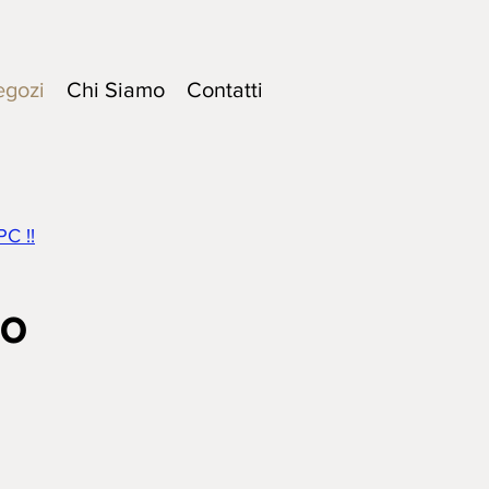
egozi
Chi Siamo
Contatti
PC !!
no