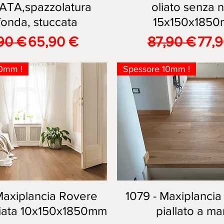
ATA,spazzolatura
oliato senza 
fonda, stuccata
15x150x185
zzo regolare
Prezzo scontato
Prezzo rego
Prez
90 €
65,90 €
87,90 €
77,
0mm !
Spessore 10mm !
Maxiplancia Rovere
Vista rapida
1079 - Maxiplancia
Vista rapida
liata 10x150x1850mm
piallato a m