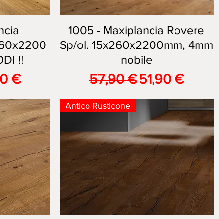
ncia
1005 - Maxiplancia Rovere
Vista rapida
60x2200
Sp/ol. 15x260x2200mm, 4mm
I !!
nobile
are
zo scontato
Prezzo regolare
Prezzo scont
90 €
57,90 €
51,90 €
Antico Rusticone