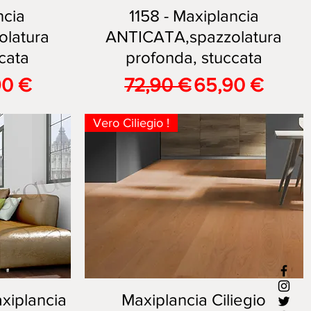
ncia
1158 - Maxiplancia
Vista rapida
latura
ANTICATA,spazzolatura
cata
profonda, stuccata
are
zo scontato
Prezzo regolare
Prezzo sconta
90 €
72,90 €
65,90 €
Vero Ciliegio !
xiplancia
Maxiplancia Ciliegio
Vista rapida