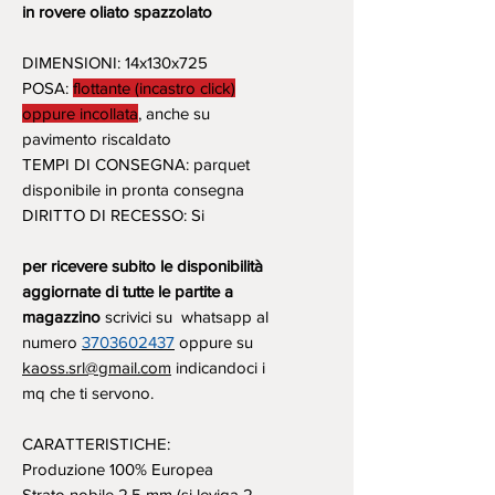
in rovere oliato spazzolato
DIMENSIONI: 14x130x725
POSA:
flottante (incastro click)
oppure incollata
, anche su
pavimento riscaldato
TEMPI DI CONSEGNA: parquet
disponibile in pronta consegna
DIRITTO DI RECESSO: Si
per ricevere subito le disponibilità
aggiornate di tutte le partite a
magazzino
scrivici su whatsapp al
numero
3703602437
oppure su
kaoss.srl@gmail.com
indicandoci i
mq che ti servono.
CARATTERISTICHE:
Produzione 100% Europea
Strato nobile 2,5 mm (si leviga 2