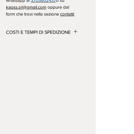
whatsapp al
3703602437
o su
kaoss.srl@gmail.com
oppure dal
form che trovi nella sezione
contatti
COSTI E TEMPI DI SPEDIZIONE
Consegne in Italia:
Spedizioni Standard: 5/7gg (isole
qualche giorno in più)
Spedizioni Express: 2/3gg (isole
qualche giorno in più)
Delivery/Consegne in Europa:
Richiedere informazioni/ Please
Ask a mezzo whatsapp su
3703602437
oppure
kaoss.srl@gmail.com