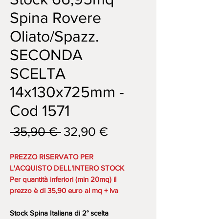
Spina Rovere
Oliato/Spazz.
SECONDA
SCELTA
14x130x725mm -
Cod 1571
Prezzo
Prezzo
 35,90 € 
32,90 €
regolare
scontato
PREZZO RISERVATO PER
L'ACQUISTO DELL'INTERO STOCK
Per quantità inferiori (min 20mq) il
prezzo è di 35,90 euro al mq + iva
Stock Spina Italiana di 2° scelta