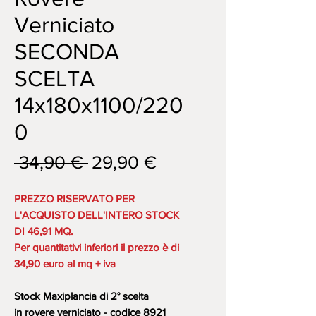
Verniciato
SECONDA
SCELTA
14x180x1100/220
0
Prezzo
Prezzo
 34,90 € 
29,90 €
regolare
scontato
PREZZO RISERVATO PER
L'ACQUISTO DELL'INTERO STOCK
DI 46,91 MQ.
Per quantitativi inferiori il prezzo è di
34,90 euro al mq + iva
Stock Maxiplancia di 2° scelta
in rovere verniciato - codice 8921