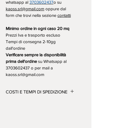
whatsapp al
3703602437
o su
kaoss.srl@gmail.com
oppure dal
form che trovi nella sezione
contatti
Minimo ordine in ogni caso 20 mq
Prezzi Iva e trasporto escluso
Tempi di consegna 2-10gg
dall'ordine
Verificare sempre la disponibilità
prima dell'ordine
su Whatsapp al
3703602437 o per mail a
kaoss.srl@gmail.com
COSTI E TEMPI DI SPEDIZIONE
Consegne in Italia:
Spedizioni Standard: 5/7gg (isole
qualche giorno in più)
Spedizioni Express: 2/3gg (isole