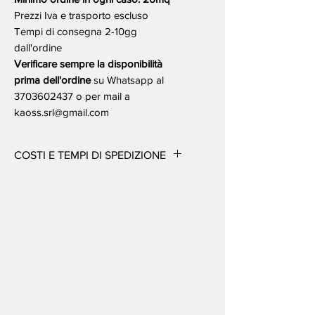
Prezzi Iva e trasporto escluso
Tempi di consegna 2-10gg
dall'ordine
Verificare sempre la disponibilità
prima dell'ordine
su Whatsapp al
3703602437 o per mail a
kaoss.srl@gmail.com
COSTI E TEMPI DI SPEDIZIONE
Consegne in Italia:
Spedizioni Standard: 5/7gg (isole
qualche giorno in più)
Spedizioni Express: 2/3gg (isole
qualche giorno in più)
Delivery/Consegne in Europa:
Richiedere informazioni/ Please
Ask a mezzo whatsapp su