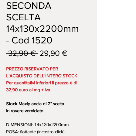
SECONDA
SCELTA
14x130x2200mm
- Cod 1520
Prezzo
Prezzo
 32,90 € 
29,90 €
regolare
scontato
PREZZO RISERVATO PER
L'ACQUISTO DELL'INTERO STOCK
Per quantitativi inferiori il prezzo è di
32,90 euro al mq + iva
Stock Maxiplancia di 2° scelta
in rovere verniciato
DIMENSIONI:
14x130x2200mm
POSA: flottante (incastro click)