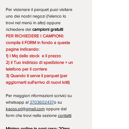
Per visionare il parquet puoi visitare
uno dei nostri negozi (l'elenco lo
trovi nel menù in alto) oppure
richiedere dei
campioni gratuiti
PER RICHIEDERE I CAMPIONI:
compila il FORM in fondo a questa
pagina indicando:
1) I Mq dello stock e il prezzo
2) il Tuo indirizzo di spedizione + un
telefono per il corriere
3) Quando ti serve il parquet (per
aggiornarti sull'arrivo di nuovi lotti)
Per maggiori nformazioni scrivici su
whatsapp al
3703602437
o su
kaoss.srl@gmail.com
oppure dal
form che trovi nella sezione
contatti
Minimo ordine in ogni caso: 20mq