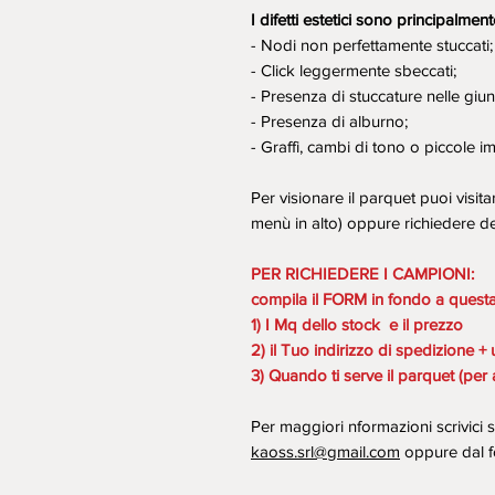
I difetti estetici sono principalment
- Nodi non perfettamente stuccati;
- Click leggermente sbeccati;
- Presenza di stuccature nelle giunzi
- Presenza di alburno;
- Graffi, cambi di tono o piccole i
Per visionare il parquet puoi visita
menù in alto) oppure richiedere d
PER RICHIEDERE I CAMPIONI:
compila il FORM in fondo a quest
1) I Mq dello stock e il prezzo
2) il Tuo indirizzo di spedizione + 
3) Quando ti serve il parquet (per a
Per maggiori nformazioni scrivici
kaoss.srl@gmail.com
oppure dal f