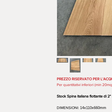
PREZZO RISERVATO PER L'ACQ
Per quantitativi inferiori (min 20m
Stock Spina italiana flottante di 2°
DIMENSIONI:
14x110x660mm