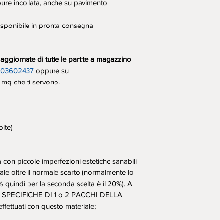
ppure incollata, anche su pavimento
ponibile in pronta consegna
à aggiornate di tutte le partite a magazzino
703602437
oppure su
 mq che ti servono.
olte)
ta con piccole imperfezioni estetiche sanabili
le oltre il normale scarto (normalmente lo
% quindi per la seconda scelta è il 20%). A
 SPECIFICHE DI 1 o 2 PACCHI DELLA
ffettuati con questo materiale;