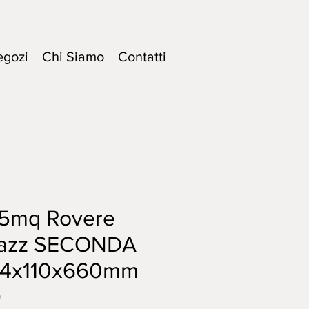
egozi
Chi Siamo
Contatti
,5mq Rovere
pazz SECONDA
14x110x660mm
9