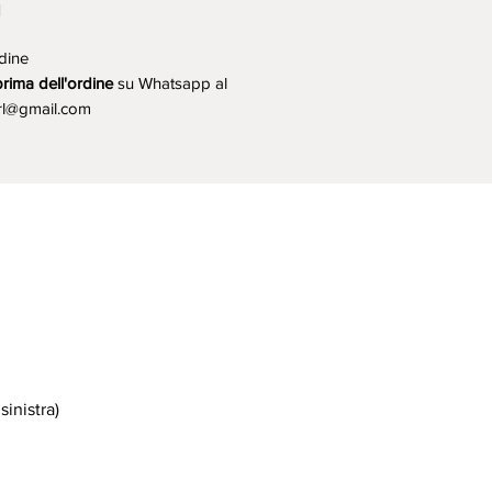
q
dine
prima dell'ordine
su Whatsapp al
rl@gmail.com
sinistra
)