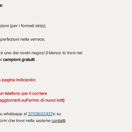
e:
oni (per i formati strip);
mperfezioni nella vernice;
re uno dei nostri negozi (l'elenco lo trovi nel
ei
campioni gratuiti
a pagina indicando:
un telefono per il corriere
ggiornarti sull'arrivo di nuovi lotti)
 su whatsapp al
3703602437
o su
orm che trovi nella sezione
contatti