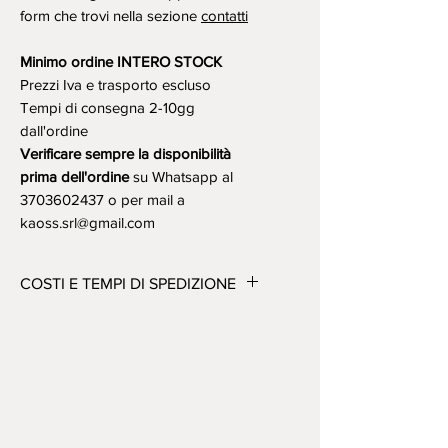
form che trovi nella sezione
contatti
Minimo ordine INTERO STOCK
Prezzi Iva e trasporto escluso
Tempi di consegna 2-10gg
dall'ordine
Verificare sempre la disponibilità
prima dell'ordine
su Whatsapp al
3703602437 o per mail a
kaoss.srl@gmail.com
COSTI E TEMPI DI SPEDIZIONE
Consegne in Italia:
Spedizioni Standard: 5/7gg (isole
qualche giorno in più)
Spedizioni Express: 2/3gg (isole
qualche giorno in più)
Delivery/Consegne in Europa: