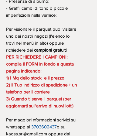
- Presenza di alburno;
- Graffi, cambi di tono o piccole
imperfezioni nella vernice;
Per visionare il parquet puoi visitare
uno dei nostri negozi (l'elenco lo
trovi nel menù in alto) oppure
richiedere dei
campioni gratuiti
PER RICHIEDERE I CAMPIONI:
compila il FORM in fondo a questa
pagina indicando:
1) I Mq dello stock e il prezzo
2) il Tuo indirizzo di spedizione + un
telefono per il corriere
3) Quando ti serve il parquet (per
aggiornarti sull'arrivo di nuovi lotti)
Per maggiori nformazioni scrivici su
whatsapp al
3703602437
o su
kaoss.srl@gmail.com
oppure dal