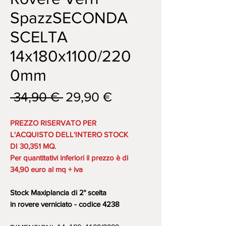
SpazzSECONDA
SCELTA
14x180x1100/220
0mm
Prezzo
Prezzo
 34,90 € 
29,90 €
regolare
scontato
PREZZO RISERVATO PER
L'ACQUISTO DELL'INTERO STOCK
DI 30,351 MQ.
Per quantitativi inferiori il prezzo è di
34,90 euro al mq + iva
Stock Maxiplancia di 2° scelta
in rovere verniciato - codice 4238