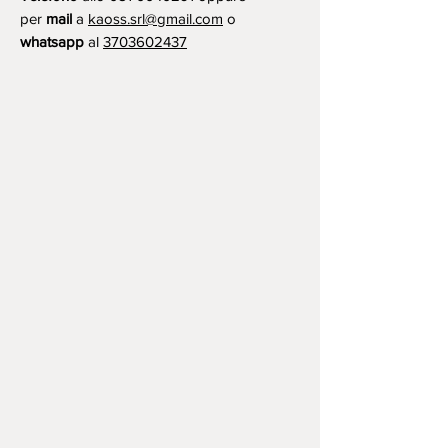
per
mail
a
kaoss.srl@gmail.com
o
whatsapp
al
3703602437