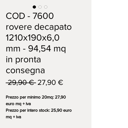
COD - 7600
rovere decapato
1210x190x6,0
mm - 94,54 mq
in pronta
consegna
Prezzo
Prezzo
 29,90 € 
27,90 €
regolare
scontato
Prezzo per minimo 20mq: 27,90
euro mq + iva
Prezzo per intero stock: 25,90 euro
mq + iva