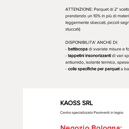
ATTENZIONE: Parquet di 2° scelta 
prendendo un 10% in più di materia
leggermente sbeccati, piccoli segn
stuccati)
DISPONIBILITA' ANCHE DI:
-
battiscopa
di svariate misure e 
-
tappetini insonorizzanti
di vari sp
antiumido, isolante termico, spess
-
colle specifiche per parquet
a bas
KAOSS SRL
Centro specializzato Pavimenti in legno
Negozio Bologna: