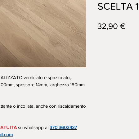
SCELTA 
Pre
32,90 €
RALIZZATO verniciato e spazzolato,
2200mm, spessore 14mm, larghezza 180mm
ottante o incollata, anche con riscaldamento
ATUITA
su whatsapp al
370 3602437
il.com