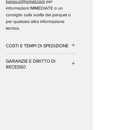
kaoss.srl@gmail.com
per
informazioni IMMEDIATE o un
consiglio sulla scelta dei parquet o
per qualsiasi altra informazione
tecnica.
COSTI E TEMPI DI SPEDIZIONE
Materiale in pronta consegna fino
GARANZIE E DIRITTO DI
a esaurimento. I Costi di
RECESSO
spedizione variano in funzione
della quantità e della
Tutta la merce è di prima scelta
destinazione, per una quotazione
(esente da difetti), nuova ed
esatta contattateci.
imballata. Tutti i prodotti sono
coperti da diritto di recesso della
durata di 10gg.