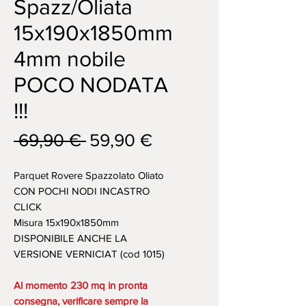
Spazz/Oliata
15x190x1850mm
4mm nobile
POCO NODATA
!!!
Prezzo
Prezzo
 69,90 € 
59,90 €
regolare
scontato
Parquet Rovere Spazzolato Oliato
CON POCHI NODI INCASTRO
CLICK
Misura 15x190x1850mm
DISPONIBILE ANCHE LA
VERSIONE VERNICIAT (cod 1015)
Al momento 230 mq in pronta
consegna, verificare sempre la