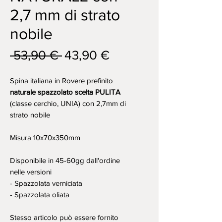
2,7 mm di strato
nobile
Prezzo
Prezzo
 53,90 € 
43,90 €
regolare
scontato
Spina italiana in Rovere prefinito
naturale spazzolato scelta PULITA
(classe cerchio, UNIA) con 2,7mm di
strato nobile
Misura 10x70x350mm
Disponibile in 45-60gg dall'ordine
nelle versioni
- Spazzolata verniciata
- Spazzolata oliata
Stesso articolo può essere fornito