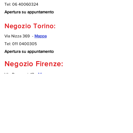
Tel:
06 40060324
Apertura su appuntamento
Negozio Torino:
Via Nizza 369 -
Mappa
Tel:
011 0400305
Apertura su appuntamento
Negozio Firenze:
Via Pancrazi, 13 -
Mappa
Tel:
055 0050189
Apertura su appuntamento
Negozio Genova:
Via dei Mille 15/c rosso -
Mappa
(Scendere verso garage Hotel Tirreno)
Tel:
010 9920127