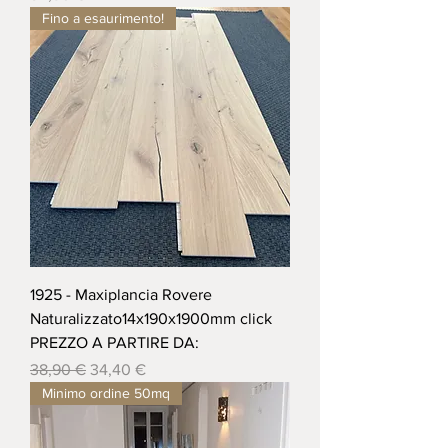
Fino a esaurimento!
1925 - Maxiplancia Rovere
Naturalizzato14x190x1900mm click
PREZZO A PARTIRE DA:
Prezzo regolare
Prezzo scontato
38,90 €
34,40 €
Minimo ordine 50mq