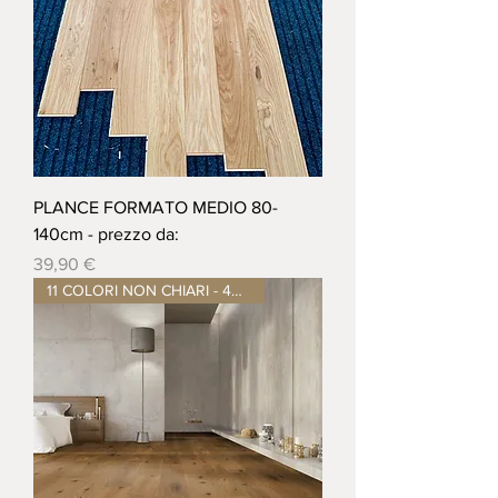
PLANCE FORMATO MEDIO 80-
140cm - prezzo da:
Prezzo
39,90 €
11 COLORI NON CHIARI - 4mm nob