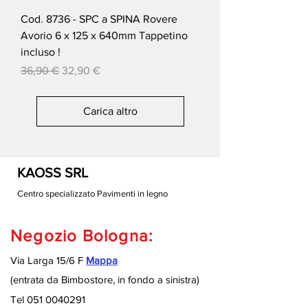
Cod. 8736 - SPC a SPINA Rovere
Avorio 6 x 125 x 640mm Tappetino
incluso !
Prezzo regolare
Prezzo scontato
36,90 €
32,90 €
Carica altro
KAOSS SRL
Centro specializzato Pavimenti in legno
Negozio Bologna:
Via Larga 15/6 F
Mappa
(entrata da Bimbostore, in fondo a sinistra
)
Tel
051 0040291