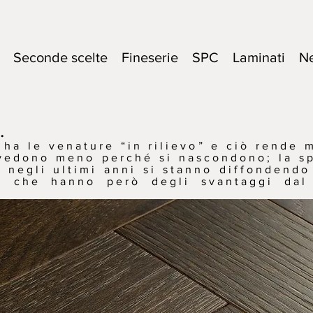
Seconde scelte
Fineserie
SPC
Laminati
N
.
 ha le venature “in rilievo” e ciò rende 
i vedono meno perché si nascondono; la s
 negli ultimi anni si stanno diffondend
i” che hanno però degli svantaggi dal