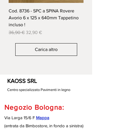
Cod. 8736 - SPC a SPINA Rovere
Avorio 6 x 125 x 640mm Tappetino
incluso !
Prezzo regolare
Prezzo scontato
36,90 €
32,90 €
Carica altro
KAOSS SRL
Centro specializzato Pavimenti in legno
Negozio Bologna:
Via Larga 15/6 F
Mappa
(entrata da Bimbostore, in fondo a sinistra
)