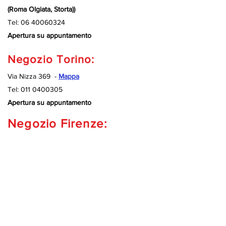
(Roma Olgiata, Storta))
Tel:
06 40060324
Apertura su appuntamento
Negozio Torino:
Via Nizza 369 -
Mappa
Tel:
011 0400305
Apertura su appuntamento
Negozio Firenze:
Via Pancrazi, 13 -
Mappa
Tel:
055 0050189
Apertura su appuntamento
Negozio Genova:
Via dei Mille 15/c rosso -
Mappa
(Scendere verso garage Hotel Tirreno)