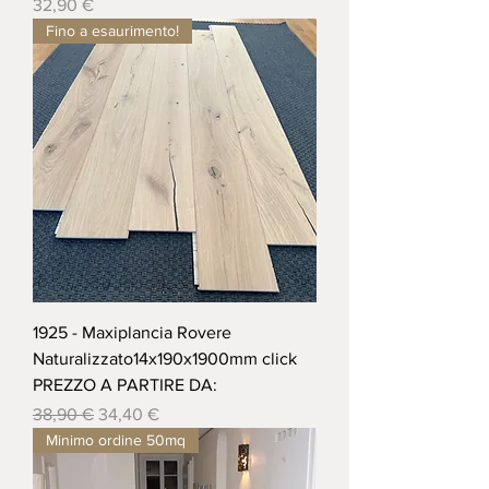
Prezzo
32,90 €
Fino a esaurimento!
1925 - Maxiplancia Rovere
Naturalizzato14x190x1900mm click
PREZZO A PARTIRE DA:
Prezzo regolare
Prezzo scontato
38,90 €
34,40 €
Minimo ordine 50mq