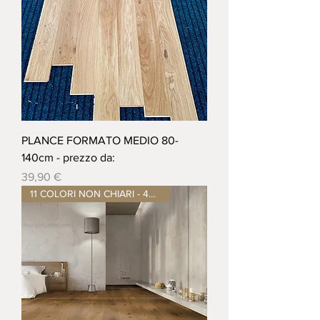
PLANCE FORMATO MEDIO 80-
140cm - prezzo da:
Prezzo
39,90 €
11 COLORI NON CHIARI - 4mm nob