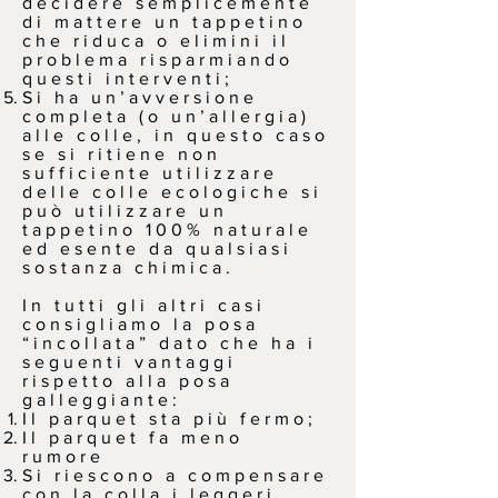
decidere semplicemente
di mattere un tappetino
che riduca o elimini il
problema risparmiando
questi interventi;
Si ha un’avversione
completa (o un’allergia)
alle colle, in questo caso
se si ritiene non
sufficiente utilizzare
delle colle ecologiche si
può utilizzare un
tappetino 100% naturale
ed esente da qualsiasi
sostanza chimica.
In tutti gli altri casi
consigliamo la posa
“incollata” dato che ha i
seguenti vantaggi
rispetto alla posa
galleggiante:
Il parquet sta più fermo;
Il parquet fa meno
rumore
Si riescono a compensare
con la colla i leggeri