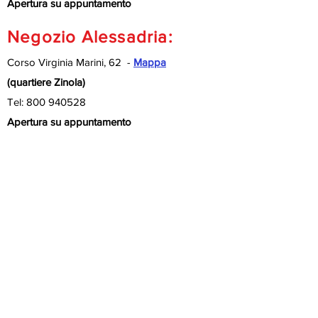
Apertura su appuntamento
Negozio Alessadria:
Corso Virginia Marini, 62 -
Mappa
(quartiere Zinola)
Tel:
800 940528
Apertura su appuntamento
Negozio Modena:
Via Ganaceto 148 B -
Mappa
Tel.
059 7880091
al momento in ristrutturazione
Negozio Parma:
Strada XX Settembre n. 32 -
Mappa
Tel. 0521
1480045
apertura su appuntamento